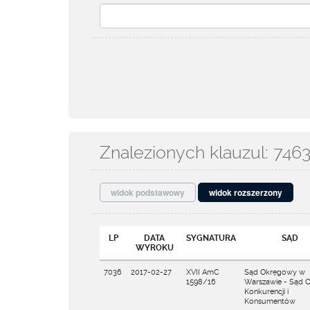
Znalezionych klauzul: 746
widok podstawowy
widok rozszerzony
LP
DATA
SYGNATURA
SĄD
WYROKU
7036
2017-02-27
XVII AmC
Sąd Okręgowy w
1598/16
Warszawie - Sąd 
Konkurencji i
Konsumentów