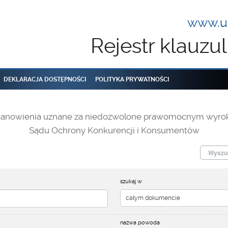
www.uo
Rejestr klauz
DEKLARACJA DOSTĘPNOŚCI
POLITYKA PRYWATNOŚCI
tanowienia uznane za niedozwolone prawomocnym wyro
Sądu Ochrony Konkurencji i Konsumentów
Wyszuk
szukaj w
nazwa powoda