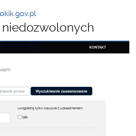
kik.gov.pl
ul niedozwolonych
KONTAKT
kiem
iwanie proste
Wyszukiwanie zaawansowane
uwzględnij tylko klauzule z uzasadnieniem
tak