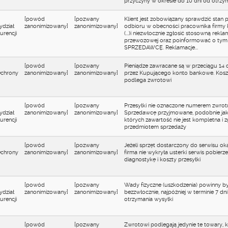
przyczyny w okresie do 10 dni od otrzyma
[powód
[pozwany
Klient jest zobowiązany sprawdzić stan 
ydział
zanonimizowany]
zanonimizowany]
odbioru w obecności pracownika firmy k
rencji
(...)i niezwłocznie zgłosić stosowną rekl
przewozowej oraz poinformować o tym 
SPRZEDAWCĘ. Reklamacje...
[powód
[pozwany
Pieniądze zawracane są w przeciągu 14 
Ochrony
zanonimizowany]
zanonimizowany]
przez Kupującego konto bankowe. Kosz
podlega zwrotowi
[powód
[pozwany
Przesyłki nie oznaczone numerem zwrot
ydział
zanonimizowany]
zanonimizowany]
Sprzedawcę przyjmowane, podobnie jak 
rencji
których zawartość nie jest kompletna i 
przedmiotem sprzedaży
[powód
[pozwany
Jeżeli sprzęt dostarczony do serwisu oka
Ochrony
zanonimizowany]
zanonimizowany]
firma nie wykryła usterki serwis pobierz
diagnostykę i koszty przesyłki
[powód
[pozwany
Wady fizyczne (uszkodzenia) powinny b
ydział
zanonimizowany]
zanonimizowany]
bezzwłocznie, najpóźniej w terminie 7 dn
rencji
otrzymania wysyłki
[powód
[pozwany
Zwrotowi podlegają jedynie te towary, k