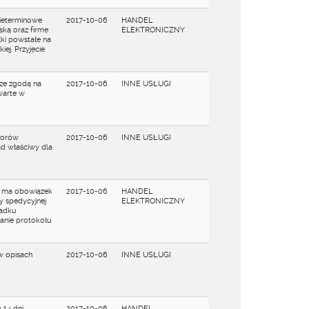
nieterminowe
2017-10-06
HANDEL
ską oraz firmę
ELEKTRONICZNY
łki powstałe na
iej. Przyjęcie
 ze zgodą na
2017-10-06
INNE USŁUGI
warte w
porów
2017-10-06
INNE USŁUGI
ąd właściwy dla
y ma obowiązek
2017-10-06
HANDEL
y spedycyjnej
ELEKTRONICZNY
padku
sanie protokołu
w opisach
2017-10-06
INNE USŁUGI
 14 dni
2017-10-06
HANDEL