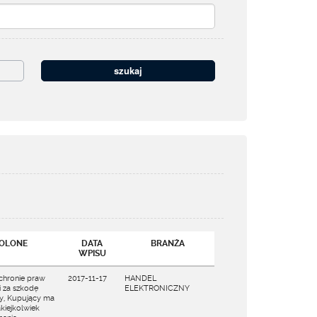
WOLONE
DATA
BRANŻA
WPISU
ochronie praw
2017-11-17
HANDEL
 za szkodę
ELEKTRONICZNY
ny, Kupujący ma
kiejkolwiek