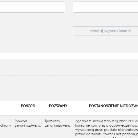
3
POWÓD
POZWANY
POSTANOWIENIE NIEDOZ
[powód
[pozwany
Zgodnie z Ustawą z dn. 2.03.2000 r.) O 
Ochrony
zanonimizowany]
zanonimizowany]
konsumentów oraz o odpowiedzialności
wyrządzoną przez produkt niebezpiecz
prawo do zwrotu towaru bez podania ja