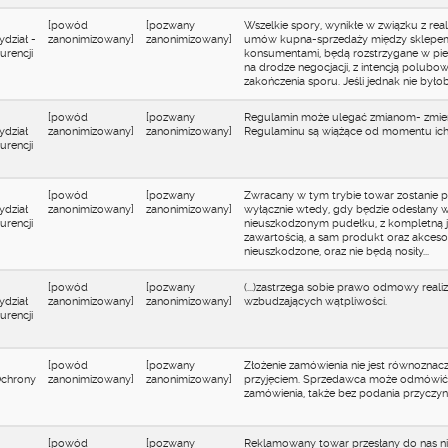
[powód
[pozwany
Wszelkie spory, wynikłe w związku z re
dział -
zanonimizowany]
zanonimizowany]
umów kupna-sprzedaży między sklepe
rencji
konsumentami, będą rozstrzygane w pier
na drodze negocjacji, z intencją polub
zakończenia sporu. Jeśli jednak nie byłoby
[powód
[pozwany
Regulamin może ulegać zmianom- zmien
ydział
zanonimizowany]
zanonimizowany]
Regulaminu są wiążące od momentu ich
rencji
[powód
[pozwany
Zwracany w tym trybie towar zostanie pr
ydział
zanonimizowany]
zanonimizowany]
wyłącznie wtedy, gdy będzie odesłany 
rencji
nieuszkodzonym pudełku, z kompletną 
zawartością, a sam produkt oraz akceso
nieuszkodzone, oraz nie będą nosiły...
[powód
[pozwany
(...)zastrzega sobie prawo odmowy reali
ydział
zanonimizowany]
zanonimizowany]
wzbudzających wątpliwości.
rencji
[powód
[pozwany
Złożenie zamówienia nie jest równoznacz
Ochrony
zanonimizowany]
zanonimizowany]
przyjęciem. Sprzedawca może odmówić r
zamówienia, także bez podania przyczyn
[powód
[pozwany
Reklamowany towar przesłany do nas n