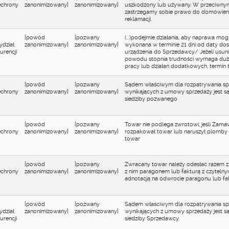
Ochrony
zanonimizowany]
zanonimizowany]
uszkodzony lub używany. W przeciwn
zastrzegamy sobie prawo do domówieni
reklamacji.
[powód
[pozwany
(...)podejmie działania, aby naprawa mog
ydział
zanonimizowany]
zanonimizowany]
wykonana w terminie 21 dni od daty dos
rencji
urządzenia do Sprzedawcy/ Jeżeli usuni
powodu stopnia trudności wymaga du
pracy lub działań dodatkowych, termin te
[powód
[pozwany
Sądem właściwym dla rozpatrywania s
Ochrony
zanonimizowany]
zanonimizowany]
wynikających z umowy sprzedaży jest s
siedziby pozwanego
[powód
[pozwany
Towar nie podlega zwrotowi, jeśli Zama
Ochrony
zanonimizowany]
zanonimizowany]
rozpakował towar lub naruszył plomby 
towar
[powód
[pozwany
Zwracany towar należy odesłać razem 
Ochrony
zanonimizowany]
zanonimizowany]
z nim paragonem lub fakturą z czyteln
adnotacją na odwrocie paragonu lub fa
[powód
[pozwany
Sądem właściwym dla rozpatrywania s
ydział
zanonimizowany]
zanonimizowany]
wynikających z umowy sprzedaży jest s
rencji
siedziby Sprzedawcy.