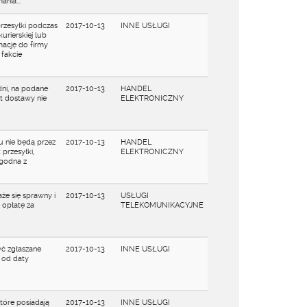
nia...
przesyłki podczas
2017-10-13
INNE USŁUGI
urierskiej lub
amację do firmy
fakcie
dni, na podane
2017-10-13
HANDEL
t dostawy nie
ELEKTRONICZNY
u nie będą przez
2017-10-13
HANDEL
przesyłki,
ELEKTRONICZNY
zgodna z
że się sprawny i
2017-10-13
USŁUGI
e opłatę za
TELEKOMUNIKACYJNE
yć zgłaszane
2017-10-13
INNE USŁUGI
i od daty
tóre posiadają
2017-10-13
INNE USŁUGI