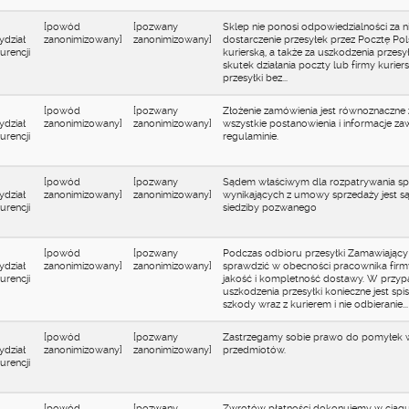
[powód
[pozwany
Sklep nie ponosi odpowiedzialności za 
ydział
zanonimizowany]
zanonimizowany]
dostarczenie przesyłek przez Pocztę Pol
rencji
kurierską, a także za uszkodzenia przesy
skutek działania poczty lub firmy kuriersk
przesyłki bez...
[powód
[pozwany
Złożenie zamówienia jest równoznaczne
ydział
zanonimizowany]
zanonimizowany]
wszystkie postanowienia i informacje za
rencji
regulaminie.
[powód
[pozwany
Sądem właściwym dla rozpatrywania s
ydział
zanonimizowany]
zanonimizowany]
wynikających z umowy sprzedaży jest s
rencji
siedziby pozwanego
[powód
[pozwany
Podczas odbioru przesyłki Zamawiając
ydział
zanonimizowany]
zanonimizowany]
sprawdzić w obecności pracownika firm
rencji
jakość i kompletność dostawy. W przy
uszkodzenia przesyłki konieczne jest spi
szkody wraz z kurierem i nie odbieranie...
[powód
[pozwany
Zastrzegamy sobie prawo do pomyłek 
ydział
zanonimizowany]
zanonimizowany]
przedmiotów.
rencji
[powód
[pozwany
Zwrotów płatności dokonujemy w ciągu