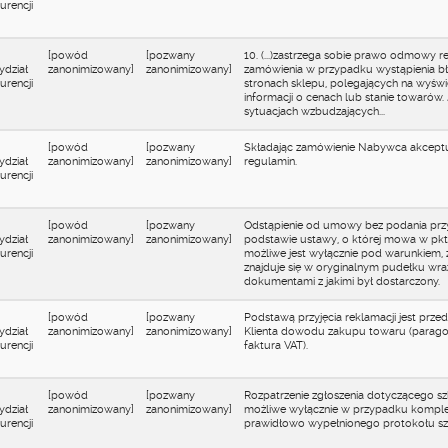
rencji
[powód
[pozwany
10. (...)zastrzega sobie prawo odmowy rea
ydział
zanonimizowany]
zanonimizowany]
zamówienia w przypadku wystąpienia b
rencji
stronach sklepu, polegających na wyświ
informacji o cenach lub stanie towarów. 
sytuacjach wzbudzających...
[powód
[pozwany
Składając zamówienie Nabywca akcept
ydział
zanonimizowany]
zanonimizowany]
regulamin.
rencji
[powód
[pozwany
Odstąpienie od umowy bez podania prz
ydział
zanonimizowany]
zanonimizowany]
podstawie ustawy, o której mowa w pkt 
rencji
możliwe jest wyłącznie pod warunkiem, ż
znajduje się w oryginalnym pudełku wra
dokumentami z jakimi był dostarczony.
[powód
[pozwany
Podstawą przyjęcia reklamacji jest przed
ydział
zanonimizowany]
zanonimizowany]
Klienta dowodu zakupu towaru (paragon
rencji
faktura VAT).
[powód
[pozwany
Rozpatrzenie zgłoszenia dotyczącego sz
ydział
zanonimizowany]
zanonimizowany]
możliwe wyłącznie w przypadku komple
rencji
prawidłowo wypełnionego protokołu sz