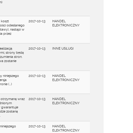
n)
 koszt
2017-10-13
HANDEL
kości odesłanego
ELEKTRONICZNY
tawy), nastąpi w
ia przez
alizacją
2017-10-13
INNE USŁUGI
cymi, strony będą
zumienia stron.
a zostanie
y niniejszego
2017-10-13
HANDEL
ersja
ELEKTRONICZNY
nie (...)
z otrzymaną wraz
2017-10-13
HANDEL
ełnionym
ELEKTRONICZNY
 gwarantuje
ądze zostaną
.
niniejszego
2017-10-13
HANDEL
ELEKTRONICZNY