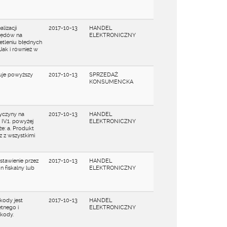
lizacji
2017-10-13
HANDEL
łędów na
ELEKTRONICZNY
etleniu błędnych
Jak i również w
uje powyższy
2017-10-13
SPRZEDAŻ
KONSUMENCKA
yczyny na
2017-10-13
HANDEL
IV.1. powyżej
ELEKTRONICZNY
e: a. Produkt
z z wszystkimi
stawienie przez
2017-10-13
HANDEL
 fiskalny lub
ELEKTRONICZNY
kody jest
2017-10-13
HANDEL
tnego i
ELEKTRONICZNY
kody.