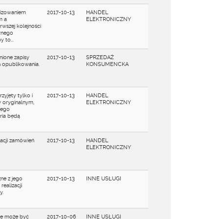
alizowaniem
2017-10-13
HANDEL
m a
ELEKTRONICZNY
wszej kolejności
ownego
 to...
ione zapisy
2017-10-13
SPRZEDAŻ
 opublikowania.
KONSUMENCKA
zyjęty tylko i
2017-10-13
HANDEL
w oryginalnym,
ELEKTRONICZNY
jego
ria będą
zacji zamówień
2017-10-13
HANDEL
ELEKTRONICZNY
ne z jego
2017-10-13
INNE USŁUGI
ealizacji
y.
ie może być
2017-10-06
INNE USŁUGI