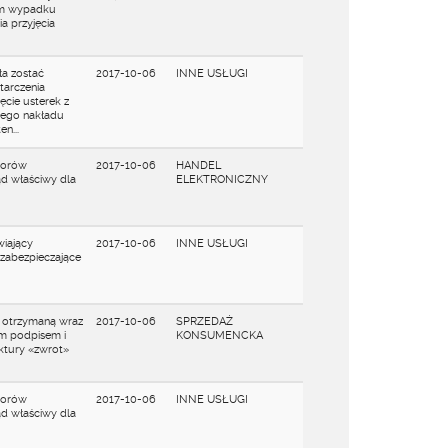
ym wypadku
a przyjęcia
ła zostać
2017-10-06
INNE USŁUGI
tarczenia
ęcie usterek z
żego nakładu
n...
porów
2017-10-06
HANDEL
ąd właściwy dla
ELEKTRONICZNY
wiający
2017-10-06
INNE USŁUGI
zabezpieczające
z otrzymaną wraz
2017-10-06
SPRZEDAŻ
ym podpisem i
KONSUMENCKA
ktury «zwrot»
porów
2017-10-06
INNE USŁUGI
ąd właściwy dla