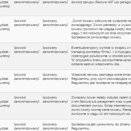
ydział
zanonimizowany]
zanonimizowany]
dowód zakupu (faktura VAT lub parago
rencji
[powód
[pozwany
…Zwrot towaru odbywa się wyłącznie na
ydział
zanonimizowany]
zanonimizowany]
zwracającego. Zwrot pieniędzy w wyso
rencji
towaru (zwrotowi nie ulegają koszty dos
ciągu 7 dni roboczych od dnia otrzyman
Sprzedawcę zwróconego towaru.
[powód
[pozwany
Ewentualne spory wynikłe w związku z re
dział -
zanonimizowany]
zanonimizowany]
transakcji pomiędzy firmą (...), a Kupują
rencji
rozstrzygać polubownie, w drodze poro
W przypadku braku porozumienia spraw
oddana sądowi właściwemu dla...
[powód
[pozwany
Właściciel serwisu zastrzega sobie zmian
ydział
zanonimizowany]
zanonimizowany]
Regulaminu, przy czym obowiązująca w
rencji
Regulaminu jest dostępna na niniejszej stro
[powód
[pozwany
Zwracany towar należy odsyłać razem 
ydział
zanonimizowany]
zanonimizowany]
z nim fakturą lub paragonem oraz wyp
rencji
dokumentem zwrotu. Sklep internetowy
zwrot kwoty równej cenie towaru. Pieni
zwrócone w ciągu 10 dni roboczych od..
[powód
[pozwany
Sprzedawca jest uprawniony do zmiany 
ydział
zanonimizowany]
zanonimizowany]
Regulaminu.