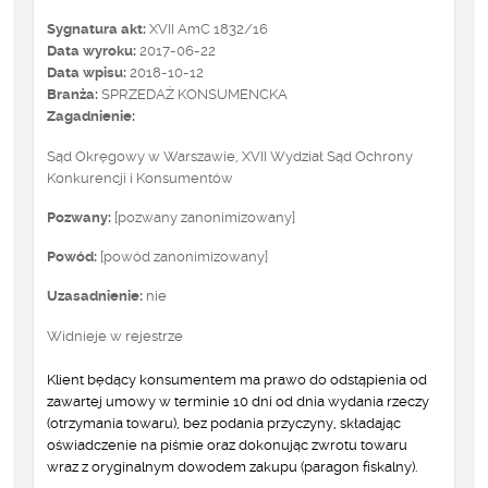
Sygnatura akt:
XVII AmC 1832/16
Data wyroku:
2017-06-22
Data wpisu:
2018-10-12
Branża:
SPRZEDAŻ KONSUMENCKA
Zagadnienie:
Sąd Okręgowy w Warszawie, XVII Wydział Sąd Ochrony
Konkurencji i Konsumentów
Pozwany:
[pozwany zanonimizowany]
Powód:
[powód zanonimizowany]
Uzasadnienie:
nie
Widnieje w rejestrze
Klient będący konsumentem ma prawo do odstąpienia od
zawartej umowy w terminie 10 dni od dnia wydania rzeczy
(otrzymania towaru), bez podania przyczyny, składając
oświadczenie na piśmie oraz dokonując zwrotu towaru
wraz z oryginalnym dowodem zakupu (paragon fiskalny).