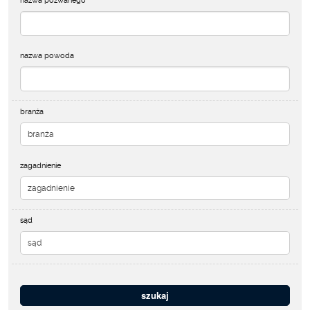
nazwa pozwanego
nazwa powoda
branża
zagadnienie
sąd