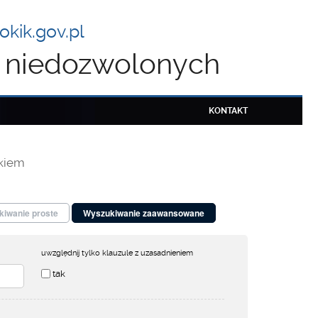
kik.gov.pl
ul niedozwolonych
KONTAKT
kiem
iwanie proste
Wyszukiwanie zaawansowane
uwzględnij tylko klauzule z uzasadnieniem
tak