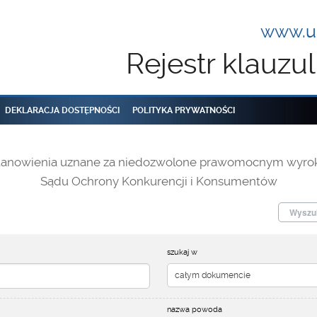
www.uo
Rejestr klauz
DEKLARACJA DOSTĘPNOŚCI
POLITYKA PRYWATNOŚCI
tanowienia uznane za niedozwolone prawomocnym wyro
Sądu Ochrony Konkurencji i Konsumentów
Wyszuk
szukaj w
nazwa powoda