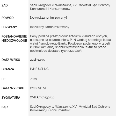
Sąd Okręgowy w Warszawie, XVII Wydział Sąd Ochrony
SĄD
Konkurencji i Konsumentów
[powód zanonimizowany]
POWÓD
[pozwany zanonimizowany]
POZWANY
Ceny podane przez producentów w walutach obcych,
POSTANOWIENIE
określane są ostatecznie w PLN według średniego kursu
NIEDOZWOLONE
walut Narodowego Banku Polskiego, podanego w tabeli
kursów aktualnej w dniu wystawienia faktur za prace
obejmujące dostawę tych urządzeń
2018-12-07
DATA WPISU
INNE USŁUGI
BRANŻA
7379
LP
2018-07-04
DATA WYROKU
XVII AmC 430/16
SYGNATURA
Sąd Okręgowy w Warszawie, XVII Wydział Sąd Ochrony
SĄD
Konkurencji i Konsumentów