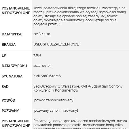
Jeżeli postanowienia niniejszego rozdziału zastrzegają na
POSTANOWIENIE
rzecz (...)prawo dokonywania waloryzacji wysokości danej
NIEDOZWOLONE
opłaty stosuje się opisane poniżej zasady. Wysokość
opłaty wynikająca z waloryzacji obowiązuje od dnia
podjęcia przez(...)...
2018-12-10
DATA WPISU
USŁUGI UBEZPIECZENIOWE
BRANŻA
7384
LP
2017-09-25
DATA WYROKU
XVII AmC 640/16
SYGNATURA
Sąd Okręgowy w Warszawie, XVII Wydział Sąd Ochrony
SĄD
Konkurencji i Konsumentów
[powód zanonimizowany]
POWÓD
[pozwany zanonimizowany]
POZWANY
Reklamacje dotyczące uszkodzeń mechanicznych towaru
POSTANOWIENIE
powstałych podczas przesyłki, rozpatrywane będą tylko
NIEDOZWOLONE