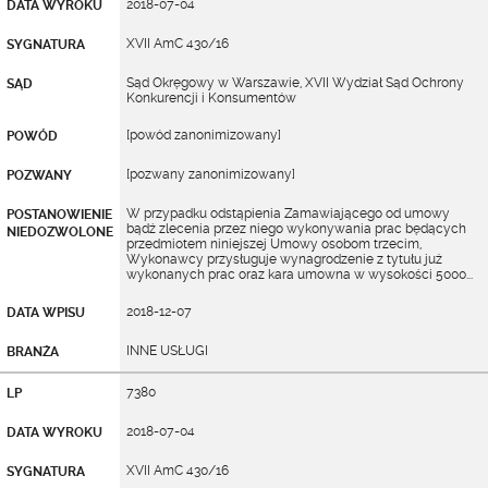
2018-07-04
DATA WYROKU
XVII AmC 430/16
SYGNATURA
Sąd Okręgowy w Warszawie, XVII Wydział Sąd Ochrony
SĄD
Konkurencji i Konsumentów
[powód zanonimizowany]
POWÓD
[pozwany zanonimizowany]
POZWANY
W przypadku odstąpienia Zamawiającego od umowy
POSTANOWIENIE
bądź zlecenia przez niego wykonywania prac będących
NIEDOZWOLONE
przedmiotem niniejszej Umowy osobom trzecim,
Wykonawcy przysługuje wynagrodzenie z tytułu już
wykonanych prac oraz kara umowna w wysokości 5000...
2018-12-07
DATA WPISU
INNE USŁUGI
BRANŻA
7380
LP
2018-07-04
DATA WYROKU
XVII AmC 430/16
SYGNATURA