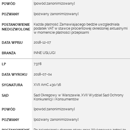
[powód zanonimizowany]
POWÓD
[pozwany zanonimizowany]
POZWANY
Każda płatność Zamawiającego będzie uwzględniała
POSTANOWIENIE
podatek VAT w stawce procentowej określonej aktualnymi
NIEDOZWOLONE
w momencie płatności przepisami
2018-12-07
DATA WPISU
INNE USŁUGI
BRANŻA
7378
LP
2018-07-04
DATA WYROKU
XVII AmC 430/16
SYGNATURA
Sąd Okręgowy w Warszawie, XVII Wydział Sąd Ochrony
SĄD
Konkurencji i Konsumentów
[powód zanonimizowany]
POWÓD
[pozwany zanonimizowany]
POZWANY