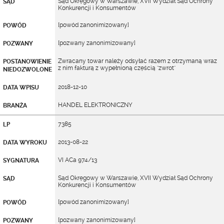
Sąd Okręgowy w Warszawie, XVII Wydział Sąd Ochrony
SĄD
Konkurencji i Konsumentów
[powód zanonimizowany]
POWÓD
[pozwany zanonimizowany]
POZWANY
Zwracany towar należy odsyłać razem z otrzymaną wraz
POSTANOWIENIE
z nim fakturą z wypełnioną częścią "zwrot"
NIEDOZWOLONE
2018-12-10
DATA WPISU
HANDEL ELEKTRONICZNY
BRANŻA
7385
LP
2013-08-22
DATA WYROKU
VI ACa 974/13
SYGNATURA
Sąd Okręgowy w Warszawie, XVII Wydział Sąd Ochrony
SĄD
Konkurencji i Konsumentów
[powód zanonimizowany]
POWÓD
[pozwany zanonimizowany]
POZWANY