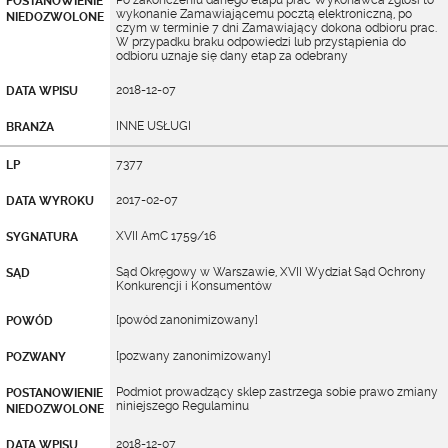
Po zakończeniu danego etapu prac Wykonawca zgłosi to
POSTANOWIENIE
wykonanie Zamawiającemu pocztą elektroniczną, po
NIEDOZWOLONE
czym w terminie 7 dni Zamawiający dokona odbioru prac.
W przypadku braku odpowiedzi lub przystąpienia do
odbioru uznaje się dany etap za odebrany
2018-12-07
DATA WPISU
INNE USŁUGI
BRANŻA
7377
LP
2017-02-07
DATA WYROKU
XVII AmC 1759/16
SYGNATURA
Sąd Okręgowy w Warszawie, XVII Wydział Sąd Ochrony
SĄD
Konkurencji i Konsumentów
[powód zanonimizowany]
POWÓD
[pozwany zanonimizowany]
POZWANY
Podmiot prowadzący sklep zastrzega sobie prawo zmiany
POSTANOWIENIE
niniejszego Regulaminu
NIEDOZWOLONE
2018-12-07
DATA WPISU