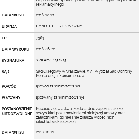
na podstawie spisanego wraz z dostawcą paczki protokołu
reklamacyjnego
2018-12-10
DATA WPISU
HANDEL ELEKTRONICZNY
BRANŻA
7383
LP
2018-06-22
DATA WYROKU
XVII AmC 1252/15
SYGNATURA
Sąd Okręgowy w Warszawie, XVII Wydział Sąd Ochrony
SĄD
Konkurencji i Konsumentów
[powód zanonimizowany]
POWÓD
[pozwany zanonimizowany]
POZWANY
Kupujący oświadcza, że dokładnie zapoznał się ze
POSTANOWIENIE
wszystkimi postanowieniami niniejszej umowy oraz
NIEDOZWOLONE
załącznikami do niej i nie zgłasza wobec nich
jakichkolwiek roszczeń
2018-12-10
DATA WPISU